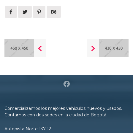
Comercializamos los mejores vehículos nuevos y usados.
Contamos con dos sedes en la ciudad de Bogotá.
Autopista Norte 137-12