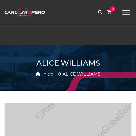
9:00 AM a 6:00 PM
0
contabilidad@carlosroperoautomoviles.com
7557221 – 7557116
Iniciar sesión
ALICE WILLIAMS
Inicio
ALICE WILLIAMS