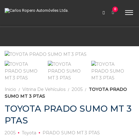
9:00 AM a 6:00 PM
0
contabilidad@carlosroperoautomoviles.com
7557221 – 7557116
Iniciar sesión
Inicio
Vitrina De Vehículos
2005
TOYOTA PRADO
SUMO MT 3 PTAS
TOYOTA PRADO SUMO MT 3
PTAS
2005
Toyota
PRADO SUMO MT 3 PTAS