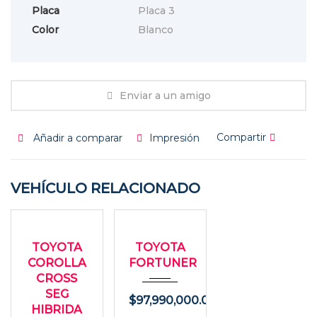
Placa
Placa 3
Color
Blanco
Enviar a un amigo
Compartir
Añadir a comparar
Impresión
VEHÍCULO RELACIONADO
2023
2010
USADO
USADO
Autom...
Autom...
TOYOTA
TOYOTA
49000
113000
COROLLA
FORTUNER
CROSS
SEG
$
97,990,000.00
HIBRIDA