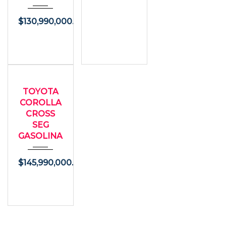
$
130,990,000.00
2026
USADO
Autom...
TOYOTA
7000
COROLLA
CROSS
SEG
GASOLINA
$
145,990,000.00