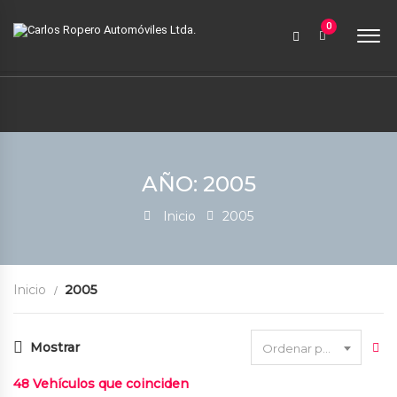
9:00 AM a 6:00 PM
0
contabilidad@carlosroperoautomoviles.com
7557221 – 7557116
Iniciar sesión
AÑO: 2005
Inicio
2005
Inicio
2005
Mostrar
Ordenar por fecha
48
Vehículos que coinciden