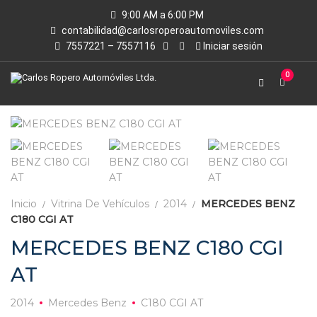
9:00 AM a 6:00 PM
contabilidad@carlosroperoautomoviles.com
7557221 – 7557116
Iniciar sesión
0
Inicio
Vitrina De Vehículos
2014
MERCEDES BENZ
C180 CGI AT
MERCEDES BENZ C180 CGI
AT
2014
Mercedes Benz
C180 CGI AT