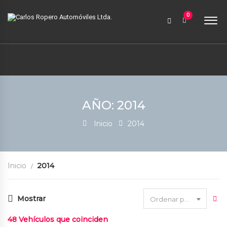
9:00 AM a 6:00 PM
0
contabilidad@carlosroperoautomoviles.com
7557221 – 7557116
Iniciar sesión
AÑO: 2014
Inicio
2014
Inicio
2014
Mostrar
Ordenar por fecha
48
Vehículos que coinciden