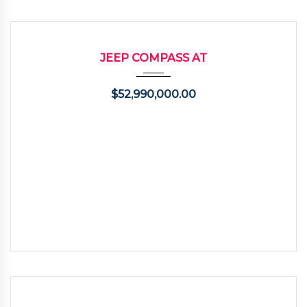
2014
Autom...
57000
USADO
JEEP COMPASS AT
$
52,990,000.00
2014
Autom...
57400
USADO