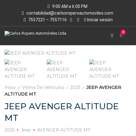
9:00 AM a 6:00 PM
contabilidad@carlosroperoautomoviles.com
7557221 – 7557116
Iniciar sesión
0
Inicio
Vitrina De Vehículos
2025
JEEP AVENGER
ALTITUDE MT
JEEP AVENGER ALTITUDE
MT
2025
Jeep
AVENGER ALTITUDE MT