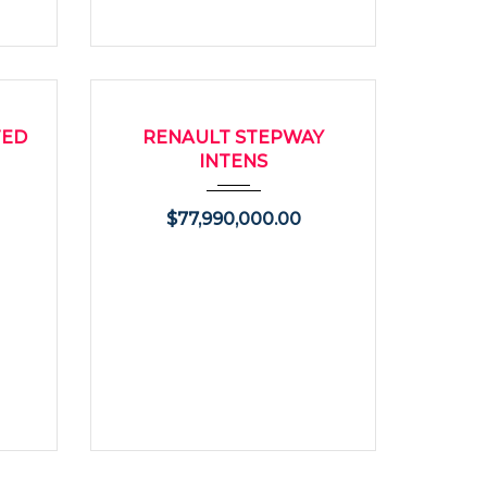
100
2025
Autom...
11300
USADO
TED
RENAULT STEPWAY
INTENS
$
77,990,000.00