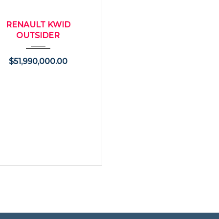
025
Manua...
24000
O
RENAULT KWID
OUTSIDER
$
51,990,000.00