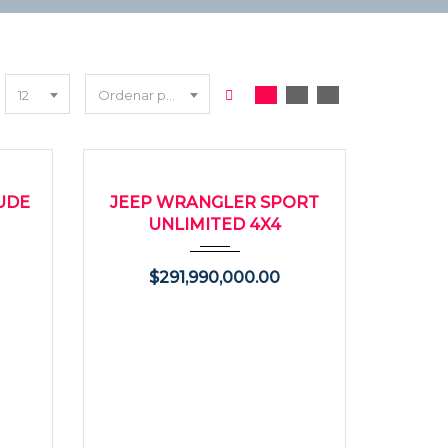
12
Ordenar por fecha
2025
Autom...
0KMS
NUEVO
UDE
JEEP WRANGLER SPORT
UNLIMITED 4X4
$
291,990,000.00