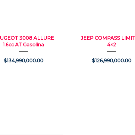
025
Autom...
4000
2025
Autom...
9
O
USADO
UGEOT 3008 ALLURE
JEEP COMPASS LIMI
1.6cc AT Gasolina
4×2
$
134,990,000.00
$
126,990,000.00