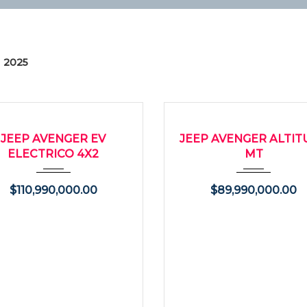
2025
025
Autom...
13000
2025
9000
O
USADO
JEEP AVENGER EV
JEEP AVENGER ALTIT
ELECTRICO 4X2
MT
$
110,990,000.00
$
89,990,000.00