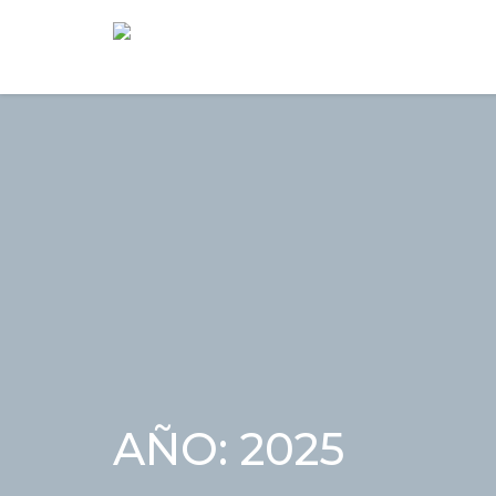
9:00 AM a 6:00 PM
contabilidad@carlosroperoa
AÑO: 2025