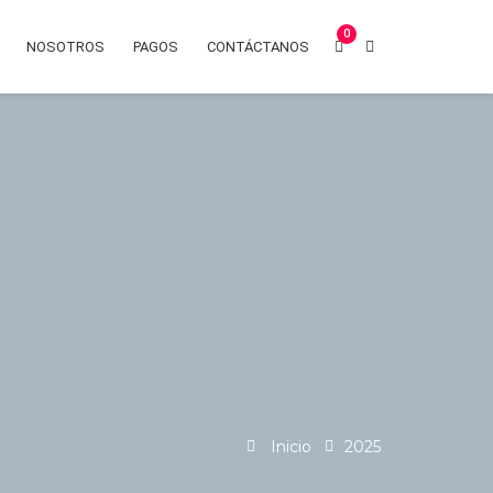
7557221 – 7557116
Iniciar sesión
0
NOSOTROS
PAGOS
CONTÁCTANOS
Inicio
2025