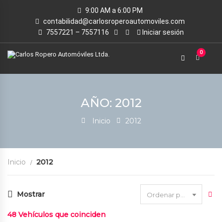
9:00 AM a 6:00 PM
contabilidad@carlosroperoautomoviles.com
7557221 – 7557116
Iniciar sesión
0
AÑO: 2012
Inicio
2012
Inicio
2012
Mostrar
Ordenar por fecha
48
Vehículos que coinciden