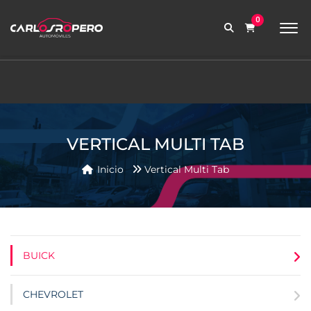
9:00 AM a 6:00 PM
0
contabilidad@carlosroperoautomoviles.com
7557221 – 7557116
Iniciar sesión
VERTICAL MULTI TAB
Inicio
Vertical Multi Tab
BUICK
CHEVROLET