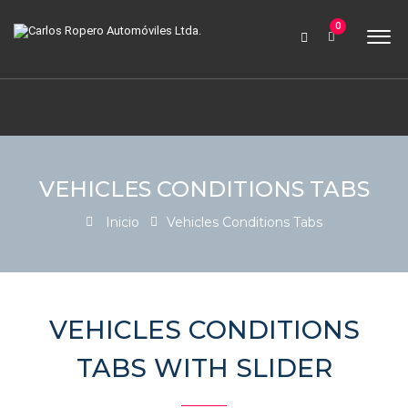
9:00 AM a 6:00 PM
0
contabilidad@carlosroperoautomoviles.com
7557221 – 7557116
Iniciar sesión
VEHICLES CONDITIONS TABS
Inicio
Vehicles Conditions Tabs
VEHICLES CONDITIONS
TABS WITH SLIDER