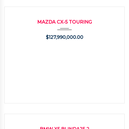
2024
Autom...
31700
USADO
MAZDA CX-5 TOURING
$
127,990,000.00
2002
Autom...
98000
USADO