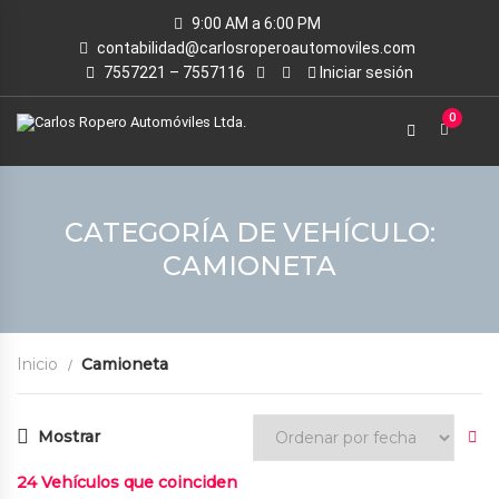
9:00 AM a 6:00 PM
contabilidad@carlosroperoautomoviles.com
7557221 – 7557116
Iniciar sesión
0
CATEGORÍA DE VEHÍCULO:
CAMIONETA
Inicio
Camioneta
Mostrar
24
Vehículos que coinciden