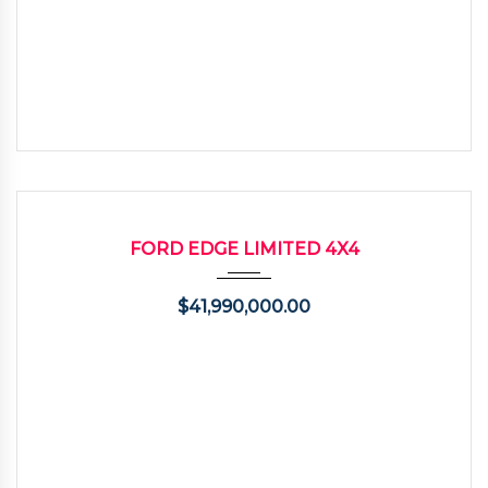
2010
Autom...
130000
USADO
FORD EDGE LIMITED 4X4
$
41,990,000.00