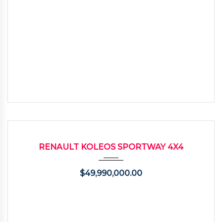
2015
Autom...
120000
USADO
RENAULT KOLEOS SPORTWAY 4X4
$
49,990,000.00