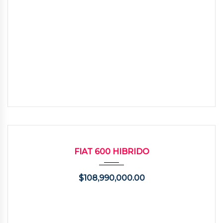
2026
Autom...
1200
USADO
FIAT 600 HIBRIDO
$
108,990,000.00