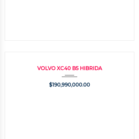
2022
Autom...
2500
USADO
VOLVO XC40 B5 HIBRIDA
$
190,990,000.00