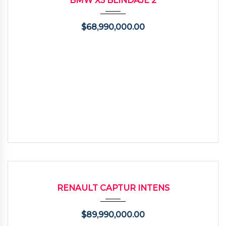
BMW X5 BLINDAJE 2
$
68,990,000.00
2023
Autom...
38000
USADO
RENAULT CAPTUR INTENS
$
89,990,000.00