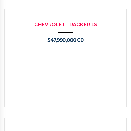
2017
Autom...
89000
USADO
CHEVROLET TRACKER LS
$
47,990,000.00
2025
Autom...
9100
USADO