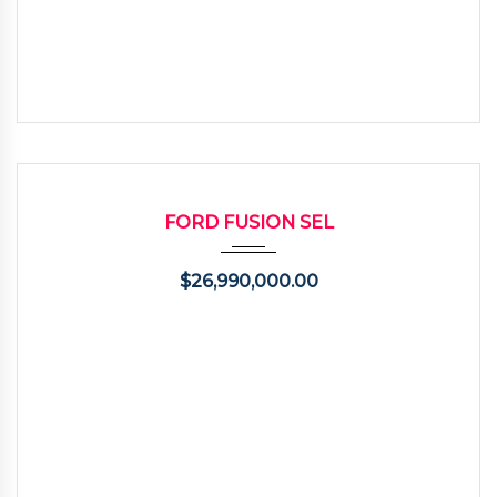
2008
Autom...
129000
USADO
FORD FUSION SEL
$
26,990,000.00