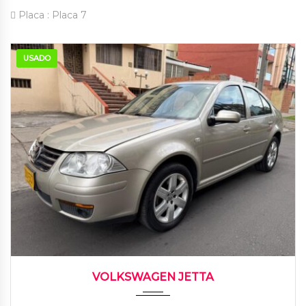
Placa :
Placa 7
USADO
2015
Autom...
126000
VOLKSWAGEN JETTA