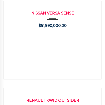
2020
Autom...
85000
USADO
NISSAN VERSA SENSE
$
51,990,000.00
2025
Manua...
24000
USADO
RENAULT KWID OUTSIDER