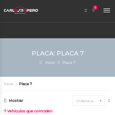
9:00 AM a 6:00 PM
0
contabilidad@carlosroperoautomoviles.com
7557221 – 7557116
Iniciar sesión
PLACA: PLACA 7
Inicio
Placa 7
Inicio
Placa 7
Mostrar
Ordenar por fecha
7
Vehículos que coinciden