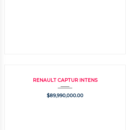
2023
Autom...
38000
USADO
RENAULT CAPTUR INTENS
$
89,990,000.00