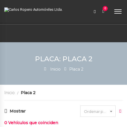
9:00 AM a 6:00 PM
0
contabilidad@carlosroperoautomoviles.com
7557221 – 7557116
Iniciar sesión
PLACA: PLACA 2
Inicio
Placa 2
Inicio
Placa 2
Mostrar
Ordenar por fecha
0
Vehículos que coinciden