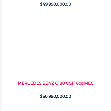
$
49,990,000.00
2013
Manua...
68529
USADO
MERCEDES BENZ C180 CGI 1.6cc MEC
$
60,990,000.00