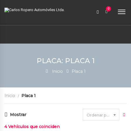
9:00 AM a 6:00 PM
0
contabilidad@carlosroperoautomoviles.com
7557221 – 7557116
Iniciar sesión
PLACA: PLACA 1
Inicio
Placa 1
Inicio
Placa 1
Mostrar
Ordenar por fecha
4
Vehículos que coinciden