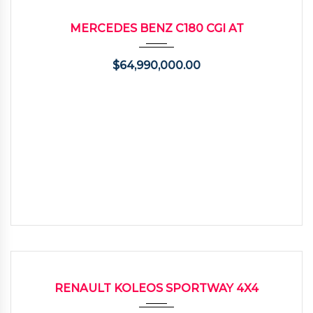
2014
Autom...
57400
USADO
MERCEDES BENZ C180 CGI AT
$
64,990,000.00
2015
Autom...
120000
USADO
RENAULT KOLEOS SPORTWAY 4X4