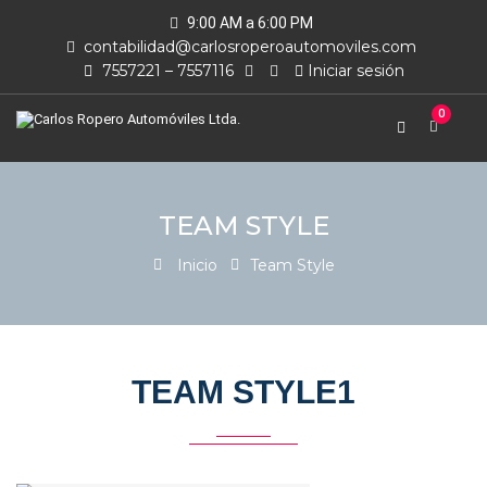
9:00 AM a 6:00 PM
contabilidad@carlosroperoautomoviles.com
7557221 – 7557116
Iniciar sesión
0
TEAM STYLE
Inicio
Team Style
TEAM STYLE1