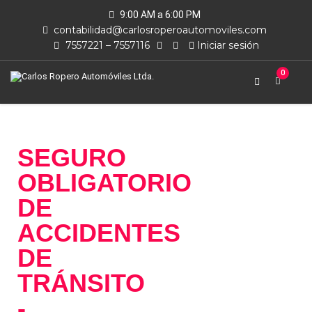
9:00 AM a 6:00 PM
contabilidad@carlosroperoautomoviles.com
7557221 – 7557116
Iniciar sesión
0
SEGURO
OBLIGATORIO
DE
ACCIDENTES
DE
TRÁNSITO
-