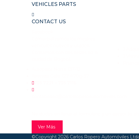
VEHICLES PARTS
CONTACT US
Facebook
Comercializamos los mejores
ENLAC
vehículos nuevos y usados.
Adqui
Contamos con dos sedes en la
Vitrin
ciudad de Bogotá.
Financi
Autopista Norte 137-12
Avenida Calle 127 #70g-37
755 7221 – 755 7116
contabilidad@carlosroperoautomoviles.com
QUIERES VENDER TU VEHÍCULO?
No dudes en llenar el formulario y un asesor te a
Ver Más
©Copyright 2026
Carlos Ropero Automóviles Ltda