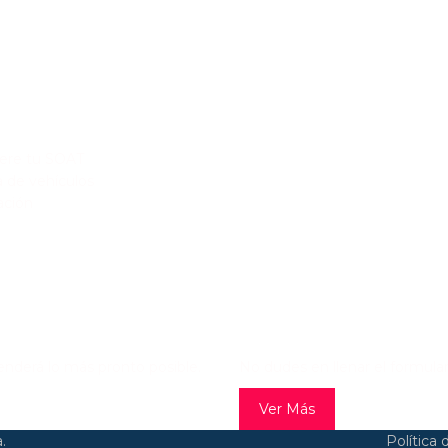
ES DE INTERÉS
ere tu SOAT
a de vehículos
ación
ESTÁS BUSCANDO COMP
tenderá lo más pronto posible.
No dudes en llenar el formular
Ver Más
.
Política 