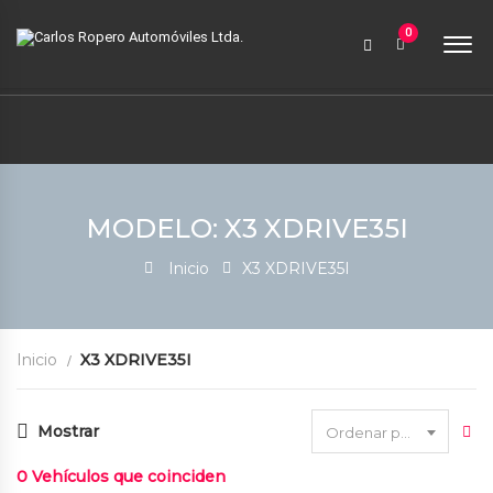
9:00 AM a 6:00 PM
0
contabilidad@carlosroperoautomoviles.com
7557221 – 7557116
Iniciar sesión
MODELO: X3 XDRIVE35I
Inicio
X3 XDRIVE35I
Inicio
X3 XDRIVE35I
Mostrar
Ordenar por fecha
0
Vehículos que coinciden