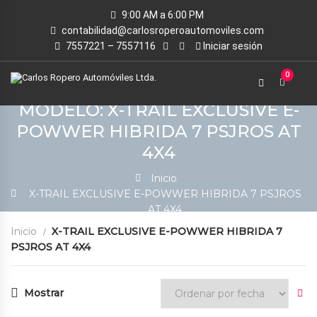
9:00 AM a 6:00 PM
contabilidad@carlosroperoautomoviles.com
7557221 – 7557116
Iniciar sesión
0
MODELO: X-TRAIL EXCLUSIVE E-
POWWER HIBRIDA 7 PSJROS AT
4X4
Inicio
X-TRAIL EXCLUSIVE E-POWWER HIBRIDA 7 PSJROS
AT 4X4
Inicio
X-TRAIL EXCLUSIVE E-POWWER HIBRIDA 7
PSJROS AT 4X4
Mostrar