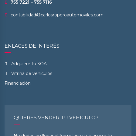
755 7221 – 755 7116
contabilidad@carlosroperoautomoviles.com
ENLACES DE INTERÉS
Adquiere tu SOAT
Vitrina de vehículos
Financiación
QUIERES VENDER TU VEHÍCULO?
No dudes en llenar el formulario y un asesor te