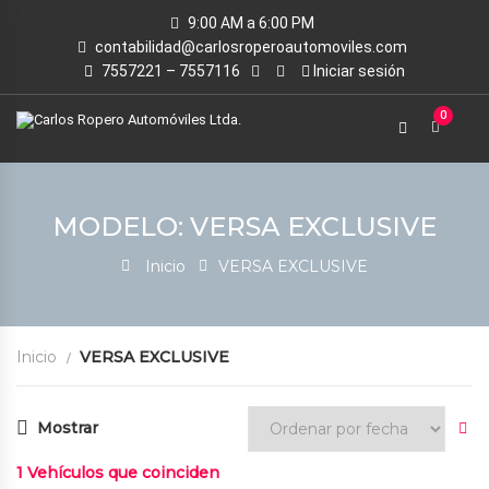
9:00 AM a 6:00 PM
contabilidad@carlosroperoautomoviles.com
7557221 – 7557116
Iniciar sesión
0
MODELO: VERSA EXCLUSIVE
Inicio
VERSA EXCLUSIVE
Inicio
VERSA EXCLUSIVE
Mostrar
1
Vehículos que coinciden