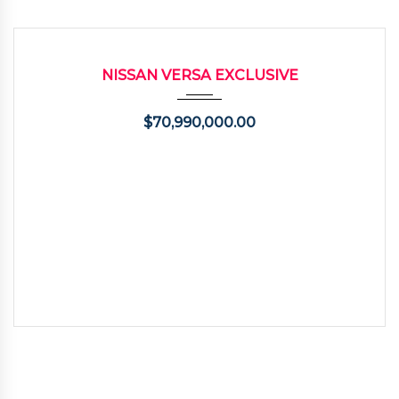
2022
Autom...
68000
USADO
NISSAN VERSA EXCLUSIVE
$
70,990,000.00