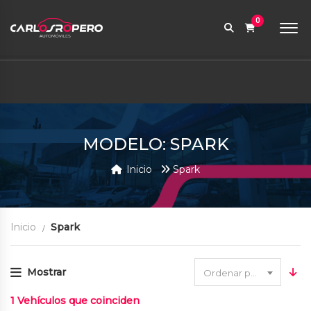
9:00 AM a 6:00 PM
0
contabilidad@carlosroperoautomoviles.com
7557221 – 7557116
Iniciar sesión
MODELO: SPARK
Inicio
Spark
Inicio
Spark
Mostrar
Ordenar por fecha
1
Vehículos que coinciden