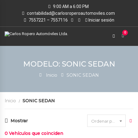
9:00 AM a 6:00 PM
contabilidad@carlosroperoautomoviles.com
7557221 – 7557116
Iniciar sesión
0
MODELO: SONIC SEDAN
Inicio
SONIC SEDAN
Inicio
SONIC SEDAN
Mostrar
Ordenar por fecha
0
Vehículos que coinciden