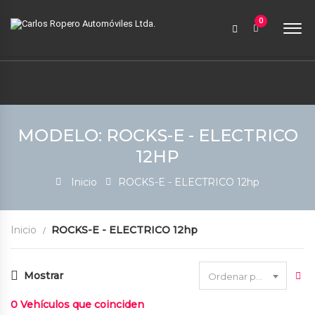
9:00 AM a 6:00 PM
0
contabilidad@carlosroperoautomoviles.com
7557221 – 7557116
Iniciar sesión
MODELO: ROCKS-E - ELECTRICO
12HP
Inicio
ROCKS-E - ELECTRICO 12hp
Inicio
ROCKS-E - ELECTRICO 12hp
Mostrar
Ordenar por fecha
0
Vehículos que coinciden