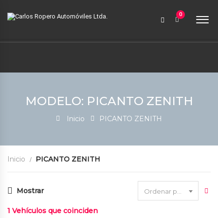
9:00 AM a 6:00 PM
0
contabilidad@carlosroperoautomoviles.com
7557221 – 7557116
Iniciar sesión
MODELO: PICANTO ZENITH
Inicio
PICANTO ZENITH
Inicio
PICANTO ZENITH
Mostrar
Ordenar por fecha
1
Vehículos que coinciden