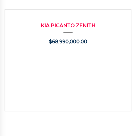
2026
Autom...
3200
USADO
KIA PICANTO ZENITH
$
68,990,000.00