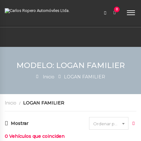
9:00 AM a 6:00 PM
0
contabilidad@carlosroperoautomoviles.com
7557221 – 7557116
Iniciar sesión
MODELO: LOGAN FAMILIER
Inicio
LOGAN FAMILIER
Inicio
LOGAN FAMILIER
Mostrar
Ordenar por fecha
0
Vehículos que coinciden