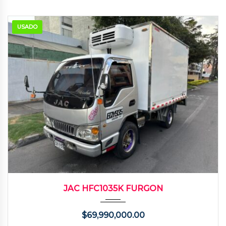
USADO
2017
Manua...
96000
JAC HFC1035K FURGON
$
69,990,000.00