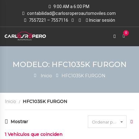
9:00 AM a 6:00 PM
contabilidad@carlosroperoautomoviles.com
7557221 – 7557116
Iniciar sesión
0
MODELO: HFC1035K FURGON
Inicio
HFC1035K FURGON
Inicio
HFC1035K FURGON
Mostrar
Ordenar por fecha
1
Vehículos que coinciden