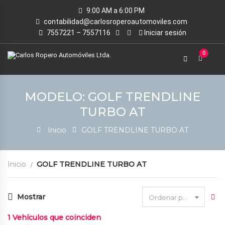
9:00 AM a 6:00 PM
contabilidad@carlosroperoautomoviles.com
7557221 – 7557116
Iniciar sesión
0
MODELO: GOLF TRENDLINE
TURBO AT
Inicio
GOLF TRENDLINE TURBO AT
Inicio
GOLF TRENDLINE TURBO AT
Mostrar
Ordenar por fecha
1
Vehículos que coinciden