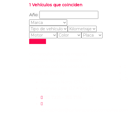
1
Vehículos que coinciden
Año:
Reiniciar
Facebook
Comercializamos los mejores
Enlace
vehículos nuevos y usados.
Contamos con dos sedes en la
ciudad de Bogotá.
F
Autopista Norte 137-12
Avenida Calle 127 #70g-37
755 7221 – 755 7116
contabilidad@carlosroperoautomoviles.com
QUIERES VENDER TU VEHÍCULO?