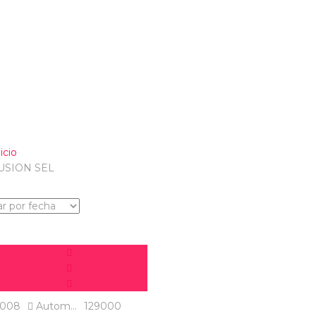
icio
USION SEL
Usado
008
Autom...
129000