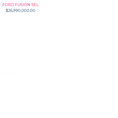
FORD FUSION SEL
$
26,990,000.00
s de interés
Adquiere tu SOAT
Vitrina de vehículos
inanciación
ESTÁS BUSCANDO COMP