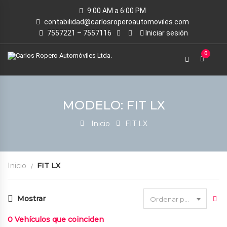
9:00 AM a 6:00 PM
contabilidad@carlosroperoautomoviles.com
7557221 – 7557116
Iniciar sesión
0
MODELO: FIT LX
Inicio
FIT LX
Inicio
FIT LX
Mostrar
Ordenar por fecha
0
Vehículos que coinciden