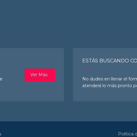
ESTÁS BUSCANDO C
Ver Más
te
No dudes en llenar el for
atenderá lo más pronto po
.
Política 