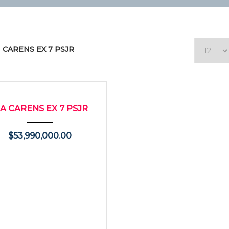
CARENS EX 7 PSJR
014
Manua...
146000
O
IA CARENS EX 7 PSJR
$
53,990,000.00