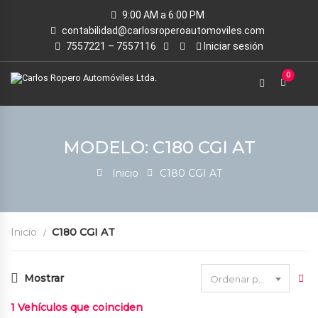
9:00 AM a 6:00 PM
contabilidad@carlosroperoautomoviles.com
7557221 – 7557116
Iniciar sesión
0
MODELO: C180 CGI AT
Inicio
C180 CGI AT
Inicio
C180 CGI AT
Mostrar
Ordenar por fecha
1
Vehículos que coinciden