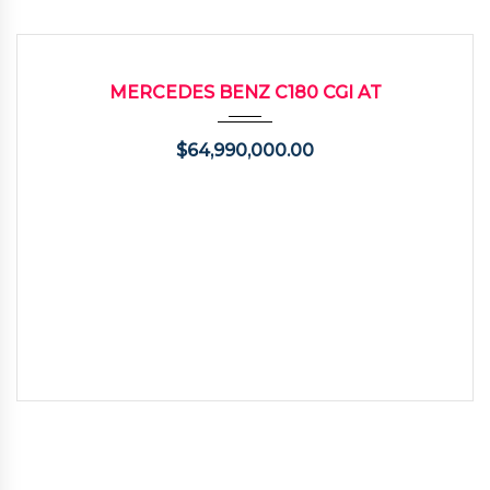
2014
Autom...
57400
USADO
MERCEDES BENZ C180 CGI AT
$
64,990,000.00