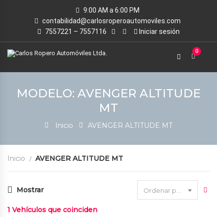
9:00 AM a 6:00 PM
contabilidad@carlosroperoautomoviles.com
7557221 – 7557116
Iniciar sesión
0
MODELO: AVENGER ALTITUDE
MT
Inicio
AVENGER ALTITUDE MT
Inicio
AVENGER ALTITUDE MT
Mostrar
Ordenar por fecha
1
Vehículos que coinciden