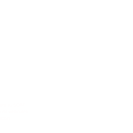
ES DE INTERÉS
ere tu SOAT
a de vehículos
ación