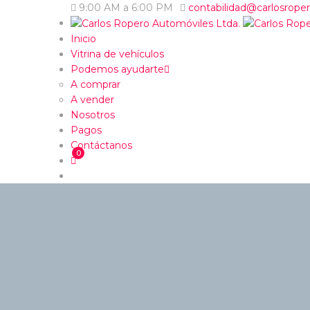
9:00 AM a 6:00 PM
contabilidad@carlosrope
Inicio
Vitrina de vehículos
Podemos ayudarte
A comprar
A vender
Nosotros
Pagos
Contáctanos
0