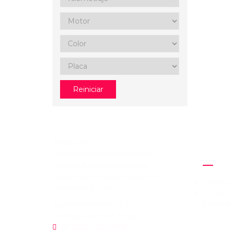
Reiniciar
Facebook
Comercializamos los mejores
ENLAC
vehículos nuevos y usados.
Contamos con dos sedes en la
Adqui
ciudad de Bogotá.
Vitrin
Autopista Norte 137-12
Financi
Avenida Calle 127 #70g-37
755 7221 – 755 7116