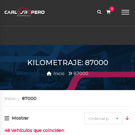
9:00 AM a 6:00 PM
0
contabilidad@carlosroperoautomoviles.com
7557221 – 7557116
Iniciar sesión
KILOMETRAJE: 87000
Inicio
87000
Inicio
87000
Mostrar
Ordenar por fecha
48
Vehículos que coinciden