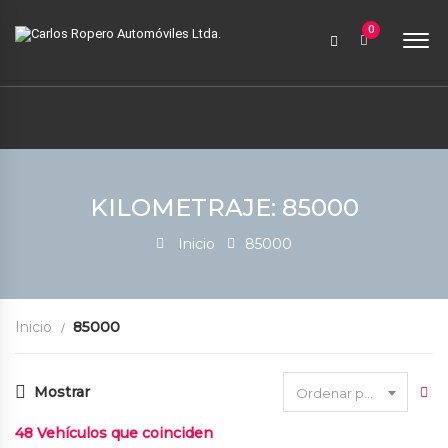
9:00 AM a 6:00 PM
0
contabilidad@carlosroperoautomoviles.com
7557221 – 7557116
Iniciar sesión
KILOMETRAJE: 85000
Inicio
85000
Inicio
85000
Mostrar
Ordenar por fecha
48
Vehículos que coinciden