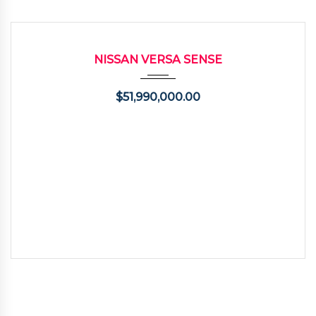
2020
Autom...
85000
USADO
NISSAN VERSA SENSE
$
51,990,000.00