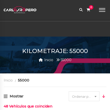
9:00 AM a 6:00 PM
0
contabilidad@carlosroperoautomoviles.com
7557221 – 7557116
Iniciar sesión
KILOMETRAJE: 55000
Inicio
55000
Inicio
55000
Mostrar
Ordenar por fecha
48
Vehículos que coinciden