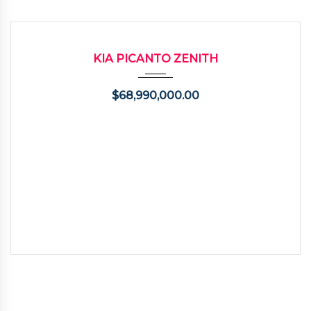
2026
Autom...
3200
USADO
KIA PICANTO ZENITH
$
68,990,000.00