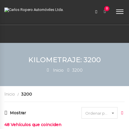
9:00 AM a 6:00 PM
0
contabilidad@carlosroperoautomoviles.com
7557221 – 7557116
Iniciar sesión
KILOMETRAJE: 3200
Inicio
3200
Inicio
3200
Mostrar
Ordenar por fecha
48
Vehículos que coinciden