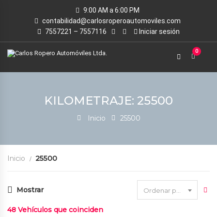
9:00 AM a 6:00 PM
contabilidad@carlosroperoautomoviles.com
7557221 – 7557116
Iniciar sesión
0
KILOMETRAJE: 25500
Inicio
25500
Inicio
25500
Mostrar
Ordenar por fecha
48
Vehículos que coinciden