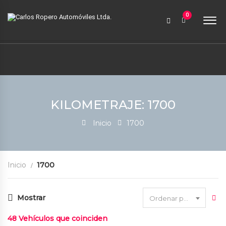
9:00 AM a 6:00 PM
0
contabilidad@carlosroperoautomoviles.com
7557221 – 7557116
Iniciar sesión
KILOMETRAJE: 1700
Inicio
1700
Inicio
1700
Mostrar
Ordenar por fecha
48
Vehículos que coinciden