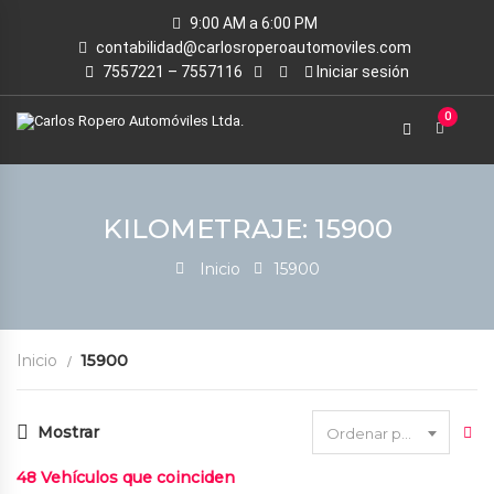
9:00 AM a 6:00 PM
contabilidad@carlosroperoautomoviles.com
7557221 – 7557116
Iniciar sesión
0
KILOMETRAJE: 15900
Inicio
15900
Inicio
15900
Mostrar
Ordenar por fecha
48
Vehículos que coinciden