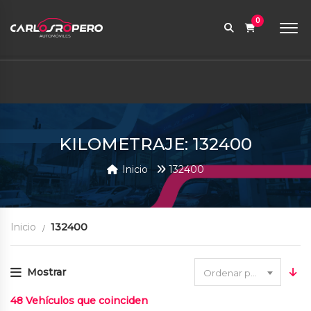
9:00 AM a 6:00 PM
0
contabilidad@carlosroperoautomoviles.com
7557221 – 7557116
Iniciar sesión
KILOMETRAJE: 132400
Inicio
132400
Inicio
132400
Mostrar
Ordenar por fecha
48
Vehículos que coinciden