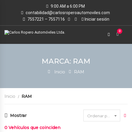
9:00 AM a 6:00 PM
contabilidad@carlosroperoautomoviles.com
7557221 – 7557116
Iniciar sesión
0
MARCA: RAM
Inicio
RAM
Inicio
RAM
Mostrar
Ordenar por fecha
0
Vehículos que coinciden