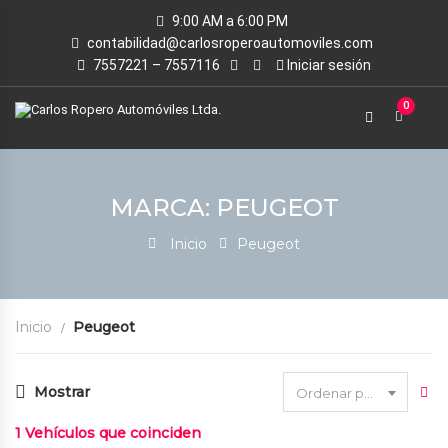
9:00 AM a 6:00 PM
contabilidad@carlosroperoautomoviles.com
7557221 – 7557116
Iniciar sesión
0
MARCA: PEUGEOT
Inicio
Peugeot
Inicio
Peugeot
Mostrar
Ordenar por fecha
1
Vehículos que coinciden