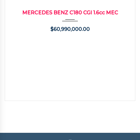
2013
Manua...
68529
USADO
MERCEDES BENZ C180 CGI 1.6cc MEC
$
60,990,000.00