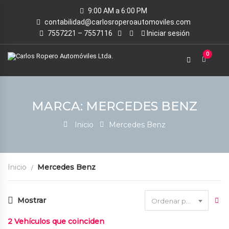
9:00 AM a 6:00 PM
contabilidad@carlosroperoautomoviles.com
7557221 – 7557116
Iniciar sesión
0
MARCA: MERCEDES BENZ
Inicio
Mercedes Benz
Inicio
Mercedes Benz
Mostrar
Ordenar por fecha
2
Vehículos que coinciden