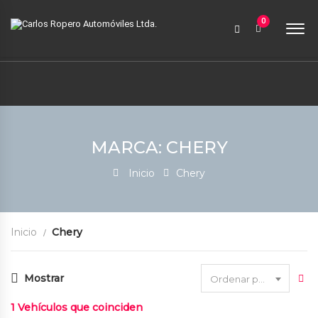
9:00 AM a 6:00 PM
0
contabilidad@carlosroperoautomoviles.com
7557221 – 7557116
Iniciar sesión
MARCA: CHERY
Inicio
Chery
Inicio
Chery
Mostrar
Ordenar por fecha
1
Vehículos que coinciden