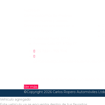
Facebook
Comercializamos los mejores
Enlace
vehículos nuevos y usados.
Contamos con dos sedes en la
ciudad de Bogotá.
F
Autopista Norte 137-12
Avenida Calle 127 #70g-37
755 7221 – 755 7116
contabilidad@carlosroperoautomoviles.com
QUIERES VENDER TU VEHÍCULO?
No dudes en llenar el formulario y un asesor te a
Ver más
©Copyright 2026
Carlos Ropero Automóviles Ltda
Vehículo agregado
Este vehículo ya se encuentra dentro de tus favoritos