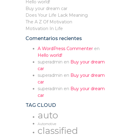
Hello world!
Buy your dream car
Does Your Life Lack Meaning
The A Z Of Motivation
Motivation In Life
Comentarios recientes
A WordPress Commenter
en
Hello world!
superadmin
en
Buy your dream
car
superadmin
en
Buy your dream
car
superadmin
en
Buy your dream
car
TAG CLOUD
auto
Automotive
classified