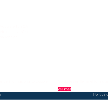
s de interés
Adquiere tu SOAT
Vitrina de vehículos
inanciación
ESTÁS BUSCANDO COMP
tenderá lo más pronto posible.
No dudes en llenar el formular
Ver más
.
Política 