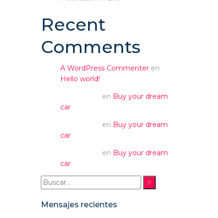
Recent
Comments
A WordPress Commenter
en
Hello world!
superadmin
en
Buy your dream
car
superadmin
en
Buy your dream
car
superadmin
en
Buy your dream
car
Buscar:
Mensajes recientes