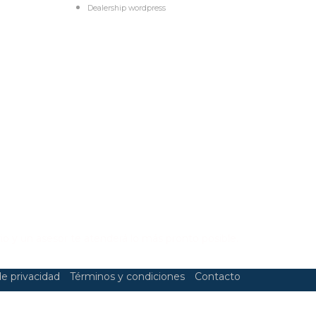
Dealership wordpress
RAR UN VEHÍCULO?
io y un asesor te atenderá lo más pronto posible.
de privacidad
Términos y condiciones
Contacto