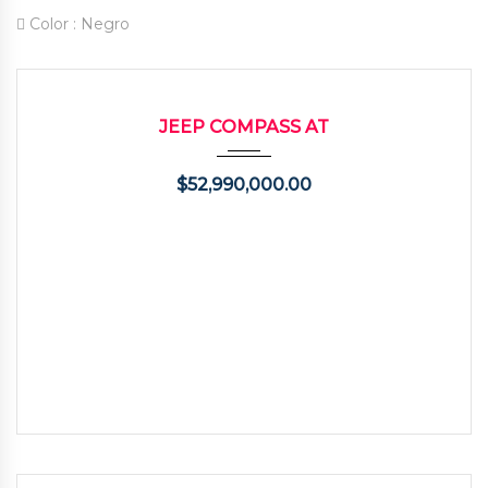
Color :
Negro
2014
Autom...
57000
USADO
JEEP COMPASS AT
$
52,990,000.00