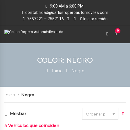
9:00 AM a 6:00 PM
contabilidad@carlosroperoautomoviles.com
7557221 – 7557116
Iniciar sesión
0
COLOR: NEGRO
Inicio
Negro
Inicio
Negro
Mostrar
Ordenar por fecha
4
Vehículos que coinciden