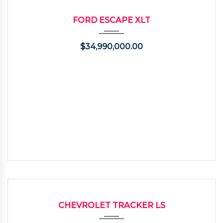
2007
Autom...
176000
USADO
FORD ESCAPE XLT
$
34,990,000.00
2017
Autom...
89000
USADO
CHEVROLET TRACKER LS