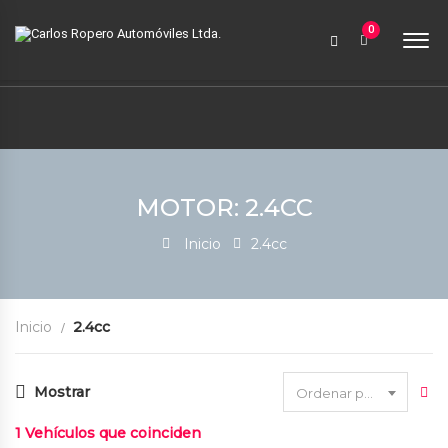
9:00 AM a 6:00 PM
0
contabilidad@carlosroperoautomoviles.com
7557221 – 7557116
Iniciar sesión
MOTOR: 2.4CC
Inicio
2.4cc
Inicio
2.4cc
Mostrar
Ordenar por fecha
1
Vehículos que coinciden