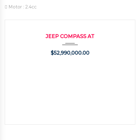
Motor :
2.4cc
2014
Autom...
57000
USADO
JEEP COMPASS AT
$
52,990,000.00