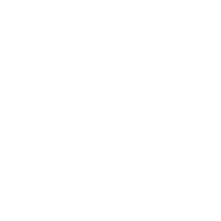
ES DE INTERÉS
ere tu SOAT
a de vehículos
ación