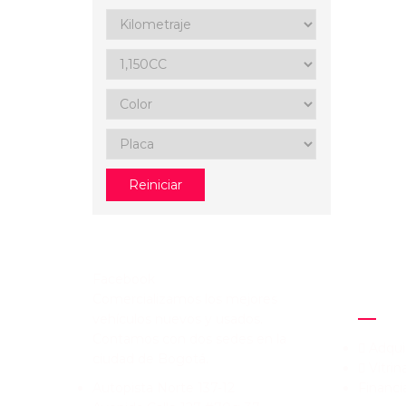
Reiniciar
Facebook
Comercializamos los mejores
ENLAC
vehículos nuevos y usados.
Contamos con dos sedes en la
Adqui
ciudad de Bogotá.
Vitrin
Autopista Norte 137-12
Financi