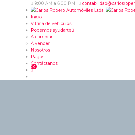
9:00 AM a 6:00 PM
contabilidad@carlosrope
Inicio
Vitrina de vehículos
Podemos ayudarte
A comprar
A vender
Nosotros
Pagos
Contáctanos
0