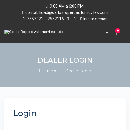
9:00 AM a 6:00 PM
contabilidad@carlosroperoautomoviles.com
7557221 – 7557116
Iniciar sesión
0
DEALER LOGIN
Inicio
Dealer Login
Login